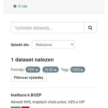
O nás
Seřadit dle
1 dataset nalezen
Formáty:
PDF
XLSX
Tagy:
HZS
Filtrovat výsledky
Instituce k BOZP
Adresář KHS, krajských úřadů práce, HZS a OIP