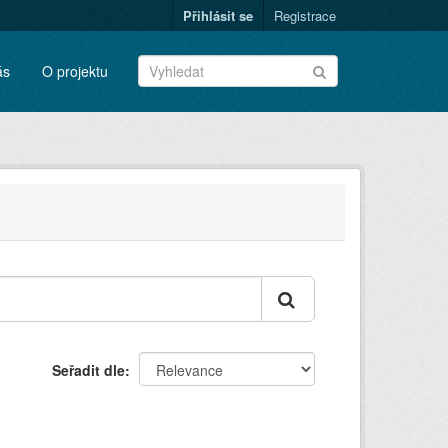
Přihlásit se
Registrace
ás
O projektu
Seřadit dle