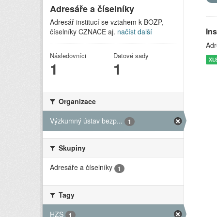
Adresáře a číselníky
Adresář institucí se vztahem k BOZP,
In
číselníky CZNACE aj.
načíst další
Adr
Následovníci
Datové sady
XL
1
1
Organizace
Výzkumný ústav bezp...
1
Skupiny
Adresáře a číselníky
1
Tagy
HZS
1