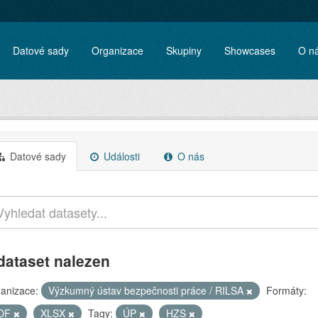
Datové sady
Organizace
Skupiny
Showcases
O n
Datové sady
Události
O nás
dataset nalezen
anizace:
Výzkumný ústav bezpečnosti práce / RILSA
Formáty:
DF
XLSX
Tagy:
ÚP
HZS