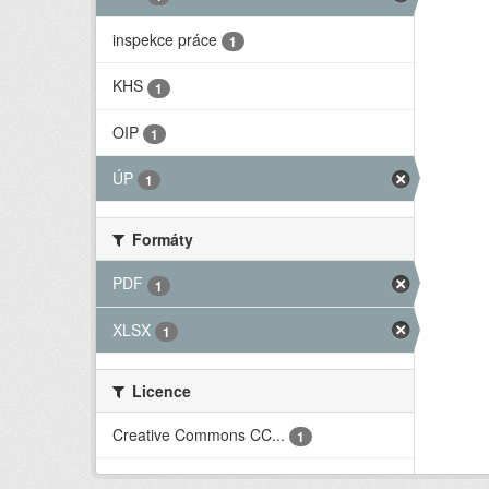
inspekce práce
1
KHS
1
OIP
1
ÚP
1
Formáty
PDF
1
XLSX
1
Licence
Creative Commons CC...
1