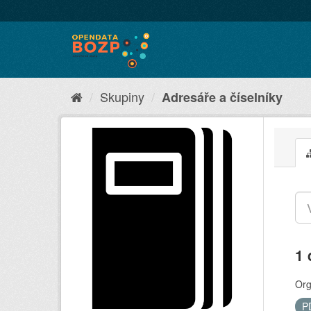
Skupiny
Adresáře a číselníky
1 
Org
P