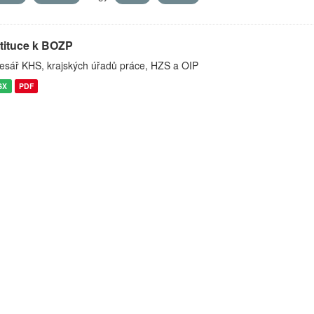
stituce k BOZP
esář KHS, krajských úřadů práce, HZS a OIP
SX
PDF