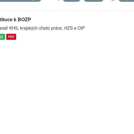
stituce k BOZP
esář KHS, krajských úřadů práce, HZS a OIP
SX
PDF