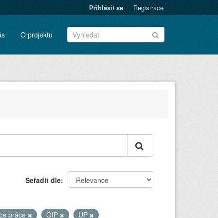
Přihlásit se
Registrace
ás
O projektu
Seřadit dle
ce práce
OIP
ÚP