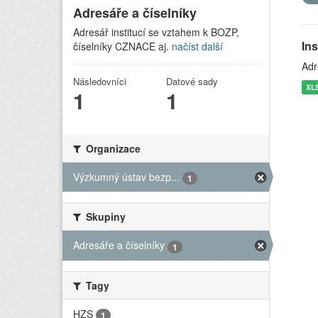
Adresáře a číselníky
Adresář institucí se vztahem k BOZP,
In
číselníky CZNACE aj.
načíst další
Adr
Následovníci
Datové sady
XL
1
1
Organizace
Výzkumný ústav bezp...
1
Skupiny
Adresáře a číselníky
1
Tagy
HZS
1