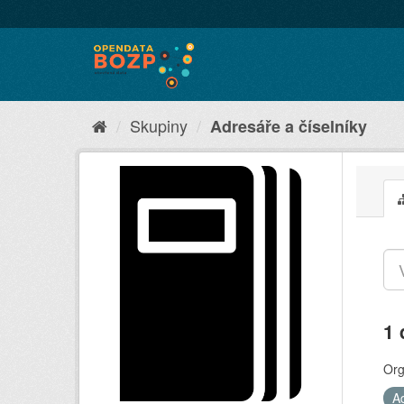
Skupiny
Adresáře a číselníky
1 
Org
A