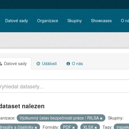
Datové sady
Organizace
Skupiny
Showcases
O n
Datové sady
Události
O nás
dataset nalezen
anizace:
Výzkumný ústav bezpečnosti práce / RILSA
Skupiny:
dresáře a číselníky
Formáty:
PDF
XLSX
Tagy:
inspek