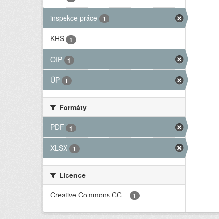
inspekce práce
1
KHS
1
OIP
1
ÚP
1
Formáty
PDF
1
XLSX
1
Licence
Creative Commons CC...
1