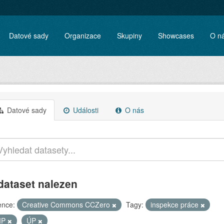
Datové sady
Organizace
Skupiny
Showcases
O n
Datové sady
Události
O nás
dataset nalezen
ence:
Creative Commons CCZero
Tagy:
inspekce práce
IP
ÚP