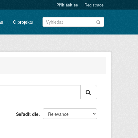
Přihlásit se
Registrace
ás
O projektu
Seřadit dle