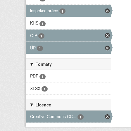
inspekce práce
1
KHS
1
OIP
1
ÚP
1
Formáty
PDF
1
XLSX
1
Licence
Creative Commons CC...
1