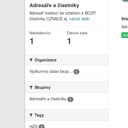
Adresáře a číselníky
Adresář institucí se vztahem k BOZP,
In
číselníky CZNACE aj.
načíst další
Adr
Následovníci
Datové sady
XL
1
1
Organizace
Výzkumný ústav bezp...
1
Skupiny
Adresáře a číselníky
1
Tagy
HZS
1