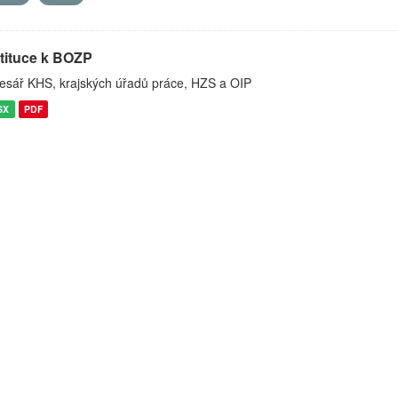
stituce k BOZP
esář KHS, krajských úřadů práce, HZS a OIP
SX
PDF