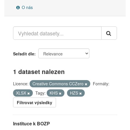
O nás
Seřadit dle
1 dataset nalezen
Licence:
Creative Commons CCZero
Formáty:
XLSX
Tagy:
KHS
HZS
Filtrovat výsledky
Instituce k BOZP