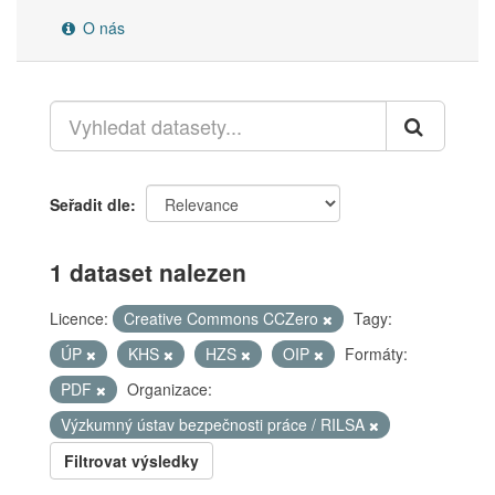
O nás
Seřadit dle
1 dataset nalezen
Licence:
Creative Commons CCZero
Tagy:
ÚP
KHS
HZS
OIP
Formáty:
PDF
Organizace:
Výzkumný ústav bezpečnosti práce / RILSA
Filtrovat výsledky