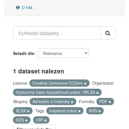
O nás
Seřadit dle
1 dataset nalezen
Licence:
Creative Commons CCZero
Organizace:
Výzkumný ústav bezpečnosti práce / RILSA
Skupiny:
Adresáře a číselníky
Formáty:
PDF
XLSX
Tagy:
inspekce práce
KHS
HZS
OIP