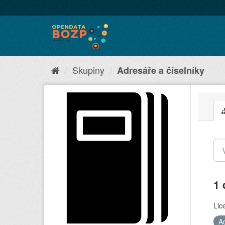
Skupiny
Adresáře a číselníky
1 
Lic
A