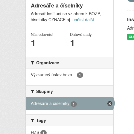
Adresáře a číselníky
Adresář institucí se vztahem k BOZP,
In
číselníky CZNACE aj.
načíst další
Adr
Následovníci
Datové sady
XL
1
1
Organizace
Výzkumný ústav bezp...
1
Skupiny
Adresáře a číselníky
1
Tagy
HZS
1