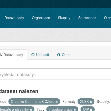
Datové sady
Organizace
Skupiny
Showcases
O n
Datové sady
Události
O nás
dataset nalezen
ence:
Creative Commons CCZero
Formáty:
XLSX
Skupiny:
dresáře a číselníky
Tagy:
inspekce práce
OIP