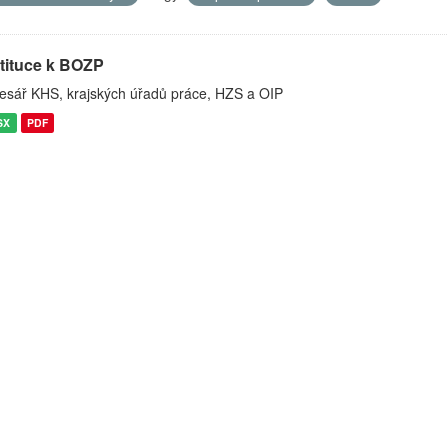
stituce k BOZP
esář KHS, krajských úřadů práce, HZS a OIP
SX
PDF