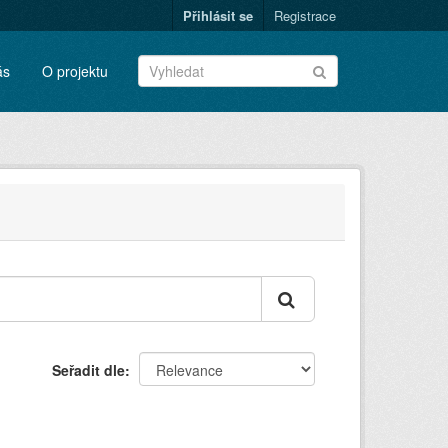
Přihlásit se
Registrace
ás
O projektu
Seřadit dle