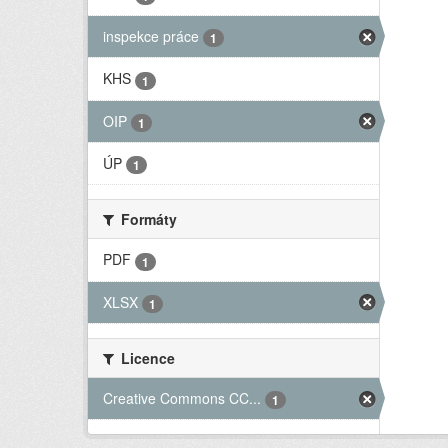
inspekce práce
1
KHS
1
OIP
1
ÚP
1
Formáty
PDF
1
XLSX
1
Licence
Creative Commons CC...
1