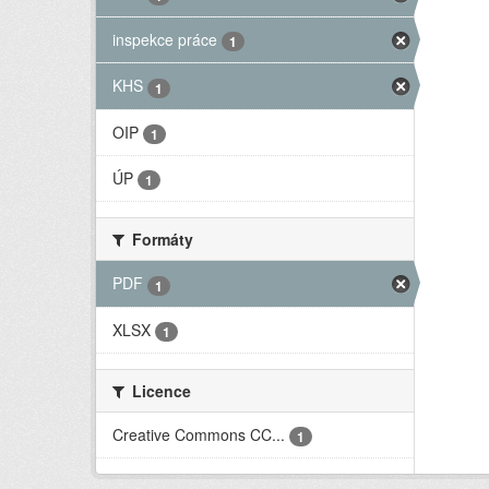
inspekce práce
1
KHS
1
OIP
1
ÚP
1
Formáty
PDF
1
XLSX
1
Licence
Creative Commons CC...
1