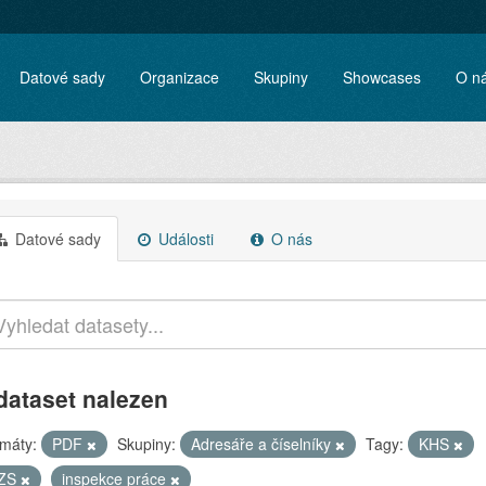
Datové sady
Organizace
Skupiny
Showcases
O n
Datové sady
Události
O nás
dataset nalezen
máty:
PDF
Skupiny:
Adresáře a číselníky
Tagy:
KHS
ZS
inspekce práce