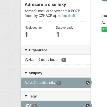
Adresáře a číselníky
Adresář institucí se vztahem k BOZP,
In
číselníky CZNACE aj.
načíst další
Adr
Následovníci
Datové sady
XL
1
1
Organizace
Výzkumný ústav bezp...
1
Skupiny
Adresáře a číselníky
1
Tagy
HZS
1