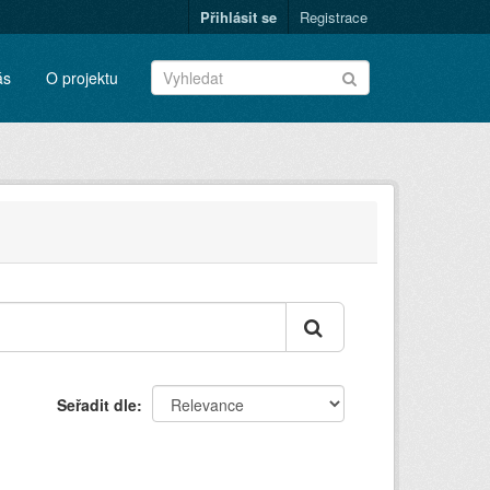
Přihlásit se
Registrace
ás
O projektu
Seřadit dle