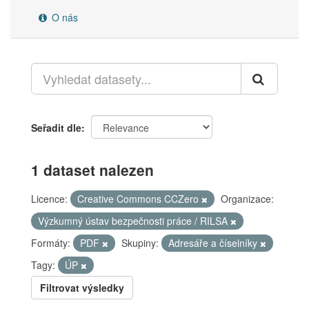
O nás
Seřadit dle
1 dataset nalezen
Licence:
Creative Commons CCZero
Organizace:
Výzkumný ústav bezpečnosti práce / RILSA
Formáty:
PDF
Skupiny:
Adresáře a číselníky
Tagy:
ÚP
Filtrovat výsledky