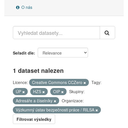
O nás
Seřadit dle
1 dataset nalezen
Licence:
Creative Commons CCZero
Tagy:
ÚP
HZS
OIP
Skupiny:
Adresáře a číselníky
Organizace:
Výzkumný ústav bezpečnosti práce / RILSA
Filtrovat výsledky