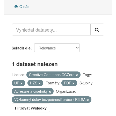
O nás
Seřadit dle
1 dataset nalezen
Licence:
Creative Commons CCZero
Tagy:
ÚP
HZS
Formáty:
PDF
Skupiny:
Adresáře a číselníky
Organizace:
Výzkumný ústav bezpečnosti práce / RILSA
Filtrovat výsledky