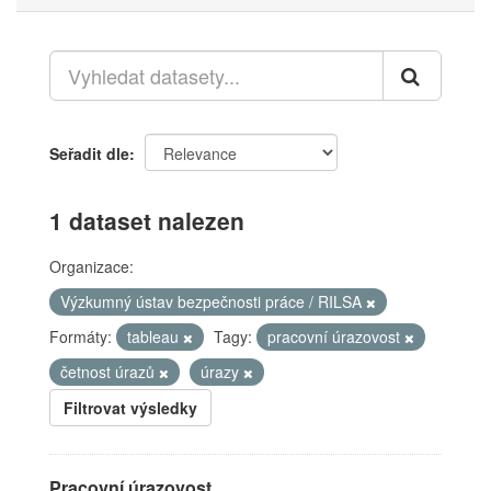
Seřadit dle
1 dataset nalezen
Organizace:
Výzkumný ústav bezpečnosti práce / RILSA
Formáty:
tableau
Tagy:
pracovní úrazovost
četnost úrazů
úrazy
Filtrovat výsledky
Pracovní úrazovost