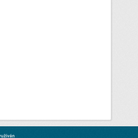
yužíván