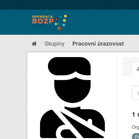
Skupiny
Pracovní úrazovost
1 
Org
P