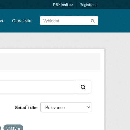
Přihlásit se
Registrace
ás
O projektu
Seřadit dle
úrazy