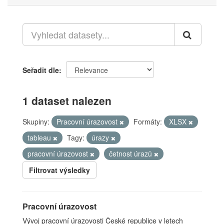
Seřadit dle
1 dataset nalezen
Skupiny:
Pracovní úrazovost
Formáty:
XLSX
tableau
Tagy:
úrazy
pracovní úrazovost
četnost úrazů
Filtrovat výsledky
Pracovní úrazovost
Vývoj pracovní úrazovosti České republice v letech