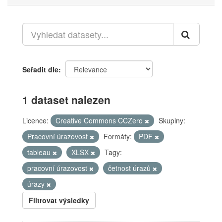
Seřadit dle
1 dataset nalezen
Licence:
Creative Commons CCZero
Skupiny:
Pracovní úrazovost
Formáty:
PDF
tableau
XLSX
Tagy:
pracovní úrazovost
četnost úrazů
úrazy
Filtrovat výsledky