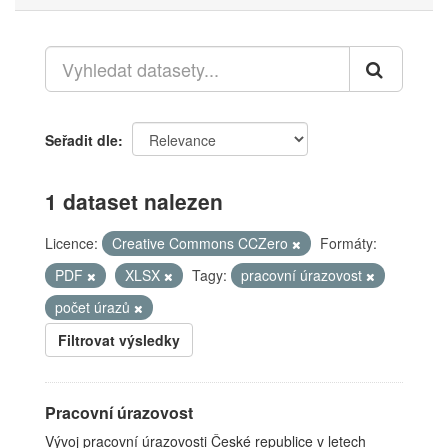
Seřadit dle
1 dataset nalezen
Licence:
Creative Commons CCZero
Formáty:
PDF
XLSX
Tagy:
pracovní úrazovost
počet úrazů
Filtrovat výsledky
Pracovní úrazovost
Vývoj pracovní úrazovosti České republice v letech