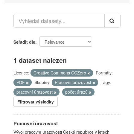
Seřadit dle
1 dataset nalezen
Licence:
Creative Commons CCZero
Formáty:
PDF
Skupiny:
Pracovní úrazovost
Tagy:
pracovní úrazovost
počet úrazů
Filtrovat výsledky
Pracovní úrazovost
Vývoj pracovní úrazovosti České republice v letech