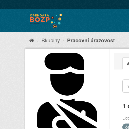
Skupiny
Pracovní úrazovost
1 
Lic
č