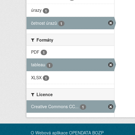
úrazy
1
četnost úrazů
1
Formáty
PDF
1
tableau
1
XLSX
1
Licence
Creative Commons CC...
1
O Webová aplikace OPENDATA BOZP