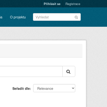
Přihlásit se
Registrace
ás
O projektu
Seřadit dle