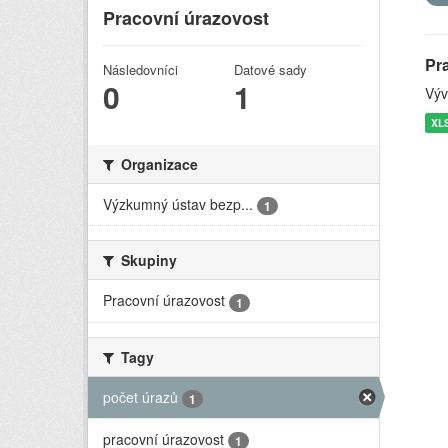
Pracovní úrazovost
Pr
Následovníci
Datové sady
0
1
Výv
XL
Organizace
Výzkumný ústav bezp...
1
Skupiny
Pracovní úrazovost
1
Tagy
počet úrazů
1
pracovní úrazovost
1