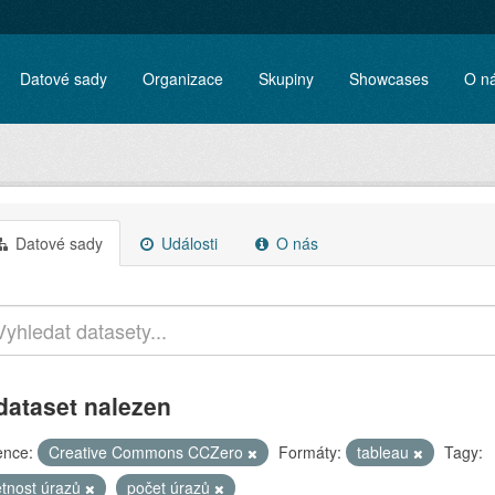
Datové sady
Organizace
Skupiny
Showcases
O n
Datové sady
Události
O nás
dataset nalezen
ence:
Creative Commons CCZero
Formáty:
tableau
Tagy:
etnost úrazů
počet úrazů