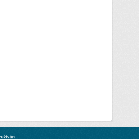
yužíván