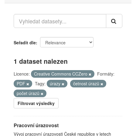
Seřadit dle
1 dataset nalezen
Licence:
Creative Commons CCZero
Formáty:
PDF
Tagy:
úrazy
četnost úrazů
počet úrazů
Filtrovat výsledky
Pracovní úrazovost
Vývoj pracovní úrazovosti České republice v letech