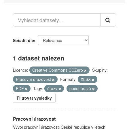
Seřadit dle
1 dataset nalezen
Licence:
Creative Commons CCZero
Skupiny:
Pracovní úrazovost
Formáty:
XLSX
PDF
Tagy:
úrazy
počet úrazů
Filtrovat výsledky
Pracovní úrazovost
Vývoj pracovní úrazovosti České republice v letech