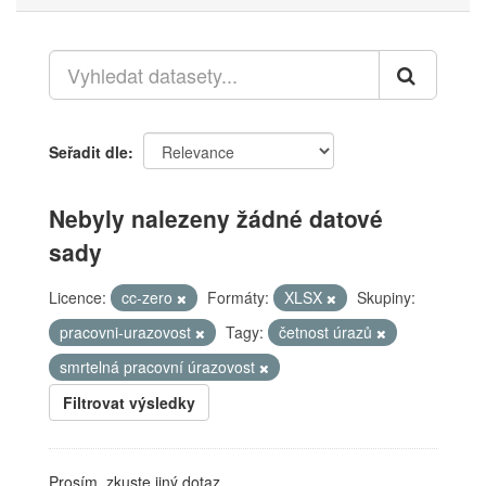
Seřadit dle
Nebyly nalezeny žádné datové
sady
Licence:
cc-zero
Formáty:
XLSX
Skupiny:
pracovni-urazovost
Tagy:
četnost úrazů
smrtelná pracovní úrazovost
Filtrovat výsledky
Prosím, zkuste jiný dotaz.