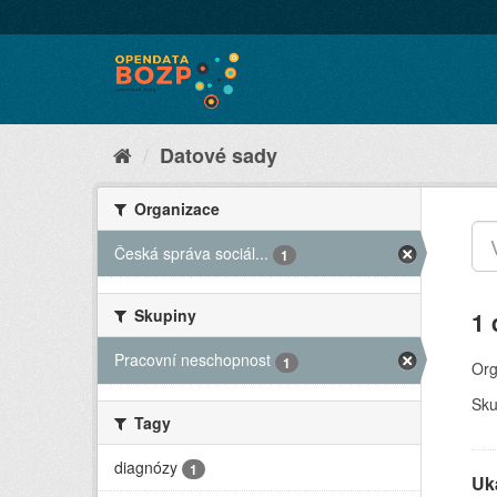
Datové sady
Organizace
Česká správa sociál...
1
Skupiny
1 
Pracovní neschopnost
1
Org
Sku
Tagy
diagnózy
1
Uk