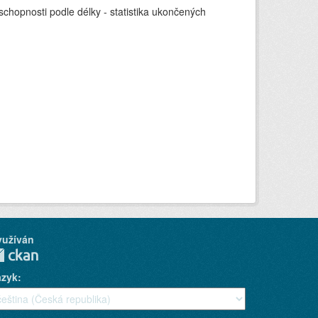
chopnosti podle délky - statistika ukončených
yužíván
azyk