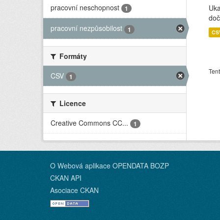
pracovní neschopnost
Uka
1
doč
pracovní nezpůsobilost
1
CS
Formáty
Tent
CSV
1
Licence
Creative Commons CC...
1
O Webová aplikace OPENDATA BOZP
CKAN API
Asociace CKAN