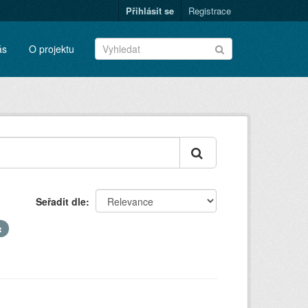
Přihlásit se
Registrace
ás
O projektu
Seřadit dle