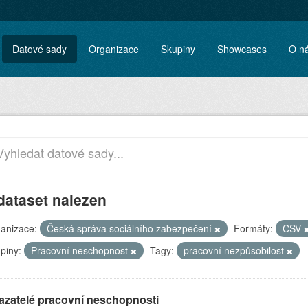
Datové sady
Organizace
Skupiny
Showcases
O n
dataset nalezen
anizace:
Česká správa sociálního zabezpečení
Formáty:
CSV
piny:
Pracovní neschopnost
Tagy:
pracovní nezpůsobilost
azatelé pracovní neschopnosti