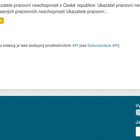
zatele pracovní neschopnosti v České republice: Ukazatel pracovní nes
asných pracovních neschopností Ukazatele pracovní...
V
o katalog je také dostupný prostřednictvím
API
(see
Dokumentace API
).
V
J