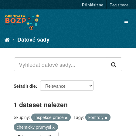
Přihlásit se
Registrace
Datové sady
Seřadit dle
1 dataset nalezen
Skupiny:
Inspekce práce
Tagy:
kontroly
chemický průmysl