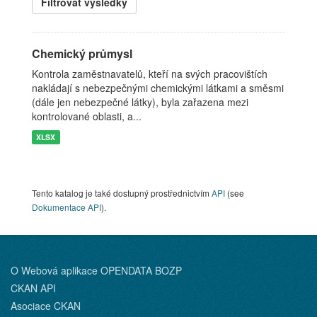
Filtrovat výsledky
Chemický průmysl
Kontrola zaměstnavatelů, kteří na svých pracovištích
nakládají s nebezpečnými chemickými látkami a směsmi
(dále jen nebezpečné látky), byla zařazena mezi
kontrolované oblasti, a...
XLSX
Tento katalog je také dostupný prostřednictvím
API
(see
Dokumentace API
).
O Webová aplikace OPENDATA BOZP
CKAN API
Asociace CKAN