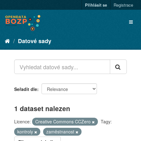
Přihlásit se
Registrace
Datové sady
Seřadit dle
1 dataset nalezen
Licence:
Creative Commons CCZero
Tagy:
kontroly
zaměstnanost