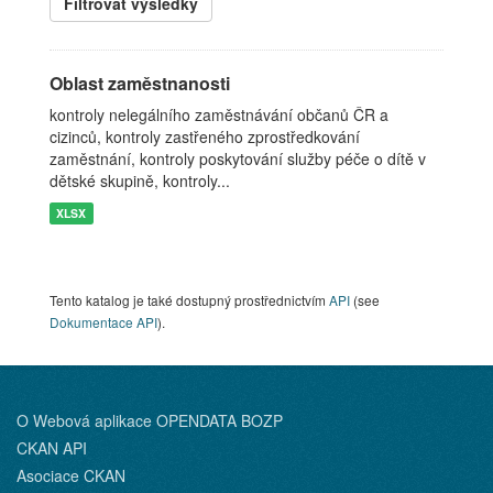
Filtrovat výsledky
Oblast zaměstnanosti
kontroly nelegálního zaměstnávání občanů ČR a
cizinců, kontroly zastřeného zprostředkování
zaměstnání, kontroly poskytování služby péče o dítě v
dětské skupině, kontroly...
XLSX
Tento katalog je také dostupný prostřednictvím
API
(see
Dokumentace API
).
O Webová aplikace OPENDATA BOZP
CKAN API
Asociace CKAN