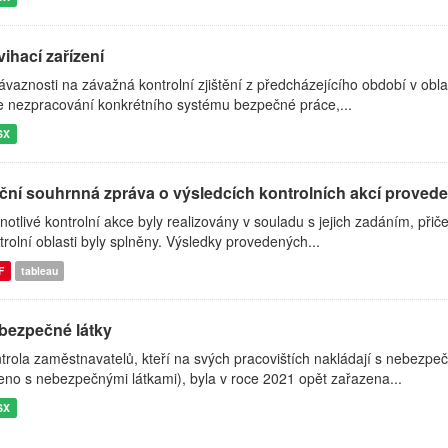
ihací zařízení
ávaznosti na závažná kontrolní zjištění z předcházejícího období v obla
e nezpracování konkrétního systému bezpečné práce,...
SX
ční souhrnná zpráva o výsledcích kontrolních akcí proved
notlivé kontrolní akce byly realizovány v souladu s jejich zadáním, při
trolní oblasti byly splněny. Výsledky provedených...
F
tableau
bezpečné látky
trola zaměstnavatelů, kteří na svých pracovištích nakládají s nebezp
eno s nebezpečnými látkami), byla v roce 2021 opět zařazena...
SX