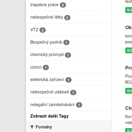
tec
inspekce práce
5
XL
nebezpečné látky
2
Ob
VTZ
2
kon
pos
Bezpečný podnik
1
XL
chemický průmysl
1
cizinci
Pr
1
Pro
elektrická zařízení
1
BOZ
XL
nebezpečné události
1
nelegální zaměstnávání
1
Ch
Zobrazit další Tagy
Kon
neb
Formáty
XL