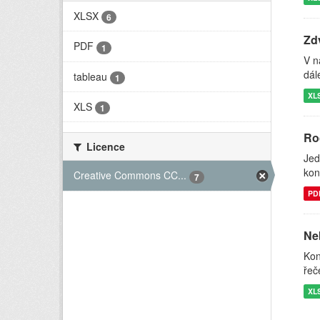
XLSX
6
Zdv
PDF
1
V n
dál
tableau
1
XL
XLS
1
Ro
Licence
Jed
kon
Creative Commons CC...
7
PD
Ne
Kon
řeč
XL