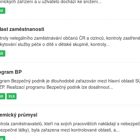
hnických zařízení a u uživatelů dochází ke snížení...
SX
last zaměstnanosti
troly nelegálního zaměstnávání občanů ČR a cizinců, kontroly zastřen
kytování služby péče o dítě v dětské skupině, kontroly...
SX
ogram BP
gram Bezpečný podnik je dlouhodobě zařazován mezi hlavní oblasti SÚIP
P. Realizací programu Bezpečný podnik lze dosáhnout...
SX
XLS
emický průmysl
trola zaměstnavatelů, kteří na svých pracovištích nakládají s nebezpe
ezpečné látky), byla zařazena mezi kontrolované oblasti, a...
SX