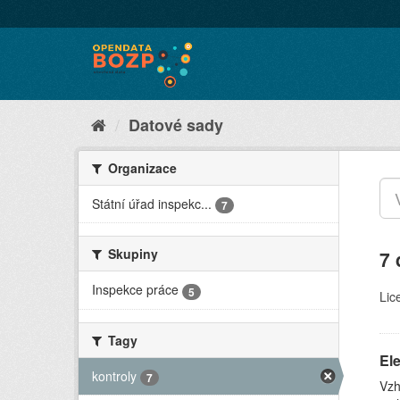
Datové sady
Organizace
Státní úřad inspekc...
7
Skupiny
7 
Inspekce práce
5
Lic
Tagy
Ele
kontroly
7
Vzh