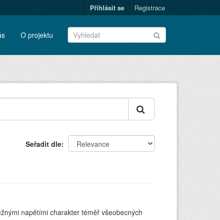
Přihlásit se
Registrace
ás
O projektu
Seřadit dle
běžnými napětími charakter téměř všeobecných