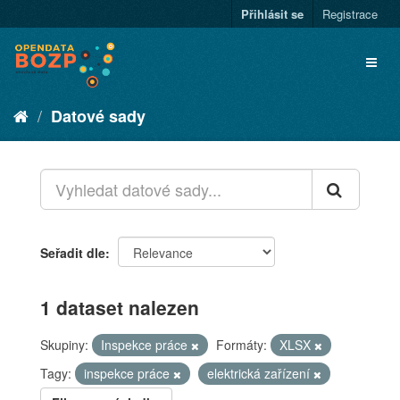
Přihlásit se
Registrace
Datové sady
Seřadit dle
1 dataset nalezen
Skupiny:
Inspekce práce
Formáty:
XLSX
Tagy:
inspekce práce
elektrická zařízení