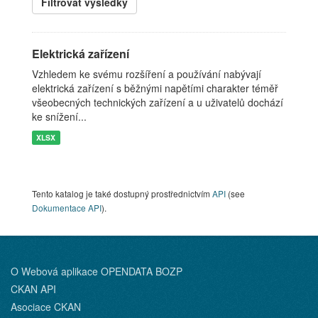
Filtrovat výsledky
Elektrická zařízení
Vzhledem ke svému rozšíření a používání nabývají
elektrická zařízení s běžnými napětími charakter téměř
všeobecných technických zařízení a u uživatelů dochází
ke snížení...
XLSX
Tento katalog je také dostupný prostřednictvím
API
(see
Dokumentace API
).
O Webová aplikace OPENDATA BOZP
CKAN API
Asociace CKAN