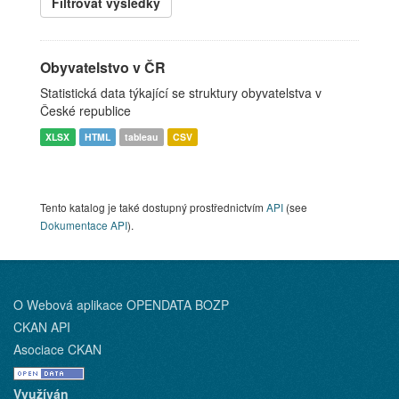
Filtrovat výsledky
Obyvatelstvo v ČR
Statistická data týkající se struktury obyvatelstva v
České republice
XLSX
HTML
tableau
CSV
Tento katalog je také dostupný prostřednictvím
API
(see
Dokumentace API
).
O Webová aplikace OPENDATA BOZP
CKAN API
Asociace CKAN
Využíván