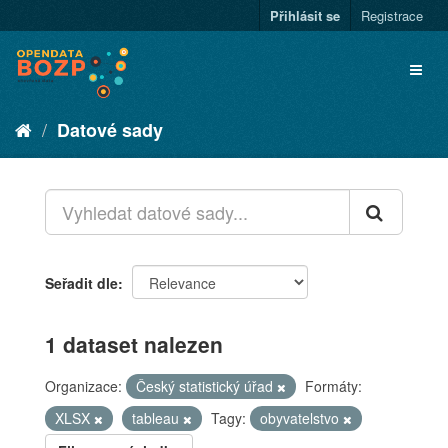
Přihlásit se
Registrace
Datové sady
Seřadit dle
1 dataset nalezen
Organizace:
Český statistický úřad
Formáty:
XLSX
tableau
Tagy:
obyvatelstvo