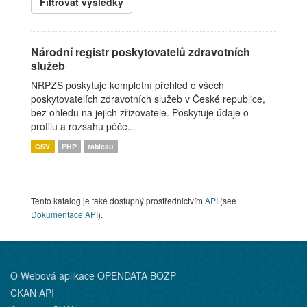
Filtrovat výsledky
Národní registr poskytovatelů zdravotních
služeb
NRPZS poskytuje kompletní přehled o všech
poskytovatelích zdravotních služeb v České republice,
bez ohledu na jejich zřizovatele. Poskytuje údaje o
profilu a rozsahu péče...
CSV
PHP
tableau
Tento katalog je také dostupný prostřednictvím
API
(see
Dokumentace API
).
O Webová aplikace OPENDATA BOZP
CKAN API