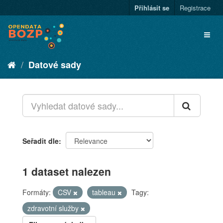
Přihlásit se
Registrace
Datové sady
Seřadit dle
1 dataset nalezen
Formáty:
CSV
tableau
Tagy:
zdravotní služby