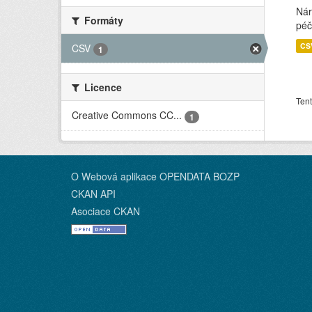
Nár
Formáty
péč
CS
CSV
1
Licence
Tent
Creative Commons CC...
1
O Webová aplikace OPENDATA BOZP
CKAN API
Asociace CKAN