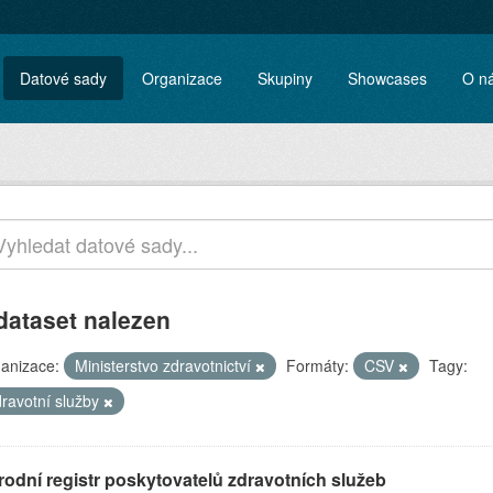
Datové sady
Organizace
Skupiny
Showcases
O n
dataset nalezen
anizace:
Ministerstvo zdravotnictví
Formáty:
CSV
Tagy:
dravotní služby
rodní registr poskytovatelů zdravotních služeb