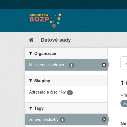
Datové sady
Organizace
Ministerstvo zdravo...
1
Skupiny
1 
Adresáře a číselníky
1
Org
z
Tagy
zdravotní služby
1
Ná