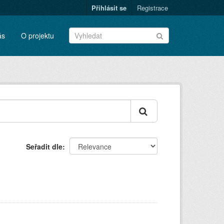
Přihlásit se
Registrace
ás
O projektu
Seřadit dle