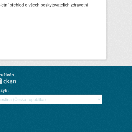
etní přehled o všech poskytovatelích zdravotní
yužíván
azyk