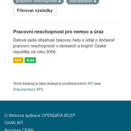
pracovní neschopnost
obyvatelstvo
Filtrovat výsledky
Pracovní neschopnost pro nemoc a úraz
Datová sada obsahuje časovou řadu s údaji o dočasné
pracovní neschopnosti v okresech a krajích České
republiky od roku 2006.
CSV
XLSX
Tento katalog je také dostupný prostřednictvím
API
(see
Dokumentace API
).
O Webová aplikace OPENDATA BOZP
CKAN API
Asociace CKAN