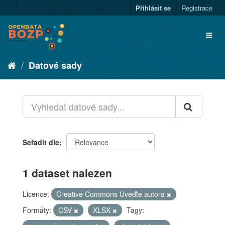
Přihlásit se
Registrace
Datové sady
Seřadit dle
1 dataset nalezen
Licence:
Creative Commons Uveďte autora
Formáty:
CSV
XLSX
Tagy: