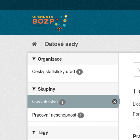
Datové sady
Organizace
Český statistický úřad
1
Skupiny
1 
Obyvatelstvo
1
Lic
For
Pracovní neschopnost
1
Tagy
Pr