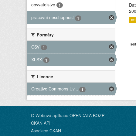
obyvatelstvo
Dat
1
200
pracovní neschopnost
1
CS
Formáty
Tent
CSV
1
XLSX
1
Licence
Creative Commons Uv...
1
O Webová aplikace OPENDATA BOZP
CKAN API
Asociace CKAN