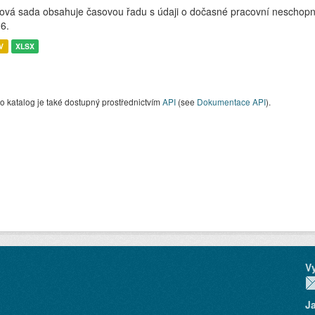
ová sada obsahuje časovou řadu s údaji o dočasné pracovní neschopnos
6.
V
XLSX
o katalog je také dostupný prostřednictvím
API
(see
Dokumentace API
).
V
J