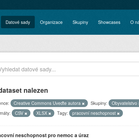
Datové sady
Organizace
Skupiny
Showcases
O n
dataset nalezen
ence:
Creative Commons Uveďte autora
Skupiny:
Obyvatelstvo
máty:
CSV
XLSX
Tagy:
pracovní neschopnost
acovní neschopnost pro nemoc a úraz