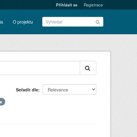
Přihlásit se
Registrace
ás
O projektu
Seřadit dle