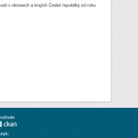
ti v okresech a krajích České republiky od roku
yužíván
azyk