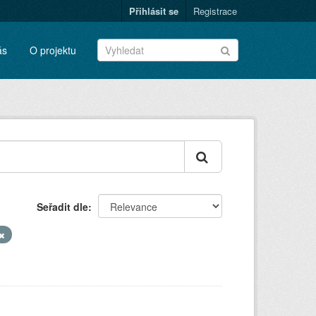
Přihlásit se
Registrace
ás
O projektu
Seřadit dle