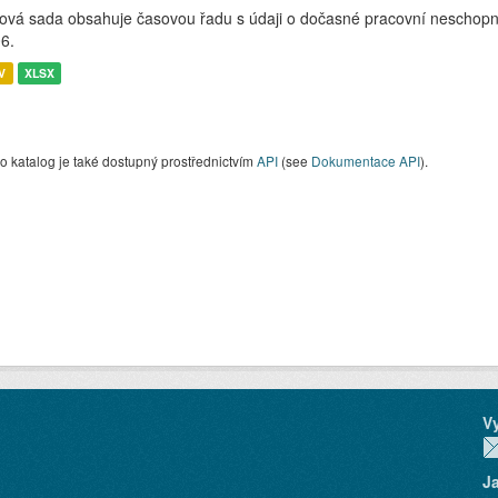
ová sada obsahuje časovou řadu s údaji o dočasné pracovní neschopnos
6.
V
XLSX
o katalog je také dostupný prostřednictvím
API
(see
Dokumentace API
).
V
J