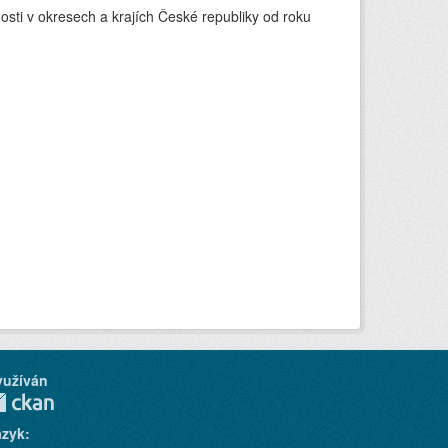
ti v okresech a krajích České republiky od roku
yužíván
azyk