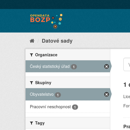
Datové sady
Organizace
Český statistický úřad
1
Skupiny
1 
Obyvatelstvo
1
Lic
For
Pracovní neschopnost
1
Tagy
Pr