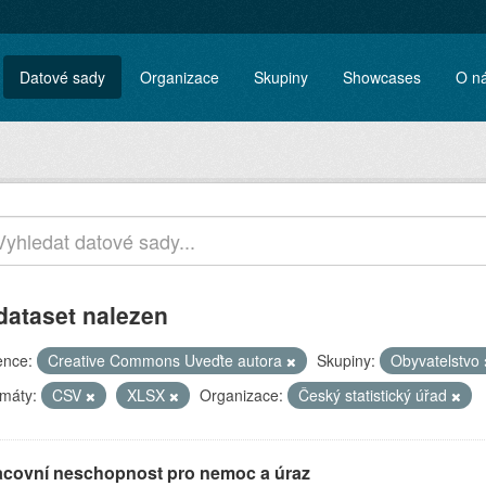
Datové sady
Organizace
Skupiny
Showcases
O n
dataset nalezen
ence:
Creative Commons Uveďte autora
Skupiny:
Obyvatelstvo
máty:
CSV
XLSX
Organizace:
Český statistický úřad
acovní neschopnost pro nemoc a úraz