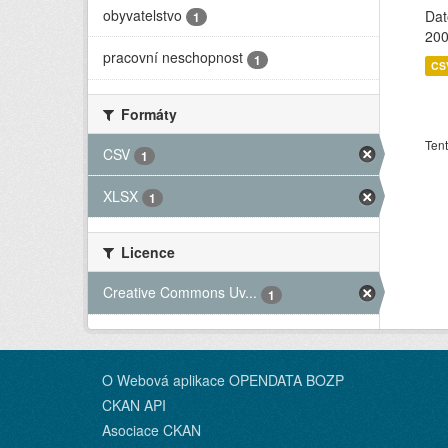
obyvatelstvo
Dat
1
200
pracovní neschopnost
1
CS
Formáty
Tent
CSV
1
XLSX
1
Licence
Creative Commons Uv...
1
O Webová aplikace OPENDATA BOZP
CKAN API
Asociace CKAN