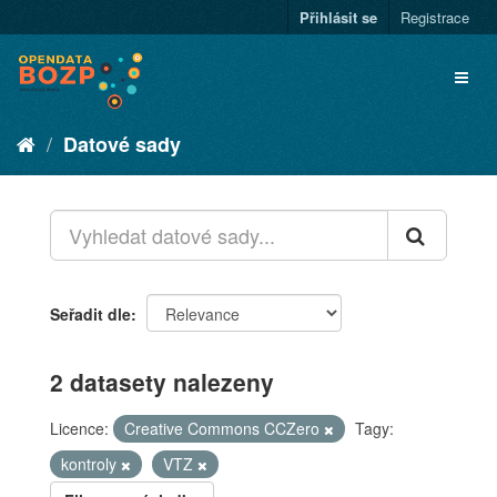
Přihlásit se
Registrace
Datové sady
Seřadit dle
2 datasety nalezeny
Licence:
Creative Commons CCZero
Tagy:
kontroly
VTZ