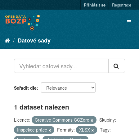
Přihlásit se
Registrace
Datové sady
Seřadit dle
1 dataset nalezen
Licence:
Creative Commons CCZero
Skupiny:
Inspekce práce
Formáty:
XLSX
Tagy: