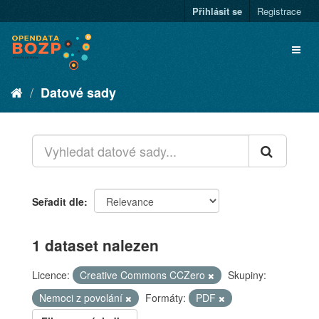
Přihlásit se
Registrace
Datové sady
Seřadit dle
1 dataset nalezen
Licence:
Creative Commons CCZero
Skupiny:
Nemoci z povolání
Formáty:
PDF