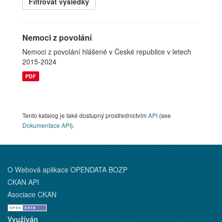
Filtrovat výsledky
Nemoci z povolání
Nemoci z povolání hlášené v České republice v letech
2015-2024
PDF
Tento katalog je také dostupný prostřednictvím
API
(see
Dokumentace API
).
O Webová aplikace OPENDATA BOZP
CKAN API
Asociace CKAN
Využíván