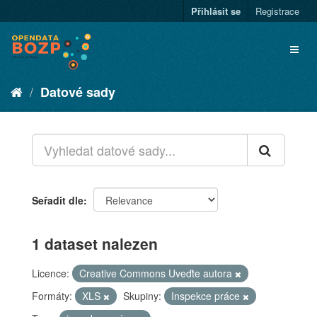
Přihlásit se
Registrace
Datové sady
Seřadit dle
1 dataset nalezen
Licence:
Creative Commons Uveďte autora
Formáty:
XLS
Skupiny:
Inspekce práce