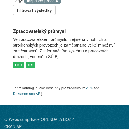
Tagy:
inspekce práce
Filtrovat výsledky
Zpracovatelský průmysl
Ve zpracovatelském průmyslu, zejména v hutních a
strojírenských provozech je zaměstnáno velké množství
zaměstnanců. Z informačního systému o pracovních
úrazech, vedeném SÚIP,...
XLSX
XLS
Tento katalog je také dostupný prostřednictvím
API
(see
Dokumentace API
).
O Webová aplikace OPENDATA BOZP
CKAN API