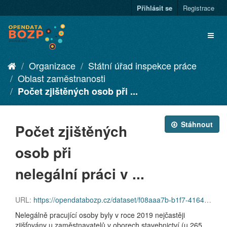
Přihlásit se
Registrace
Organizace
Státní úřad inspekce práce
Oblast zaměstnanosti
Počet zjištěných osob při ...
Stáhnout
Počet zjištěných
osob při
nelegální práci v ...
URL:
https://opendatabozp.cz/dataset/f08aaa7b-b1f7-4164-96f2-553401b5e07b/resource/c903a7b3-6cf4-4ea9-8639-d7d27eb6a408/download/pocet-osob-zjistenych-pri-nelegalni-praci_2019.xlsx
Nelegálně pracující osoby byly v roce 2019 nejčastěji
zjišťovány u zaměstnavatelů v oborech stavebnictví (u 265