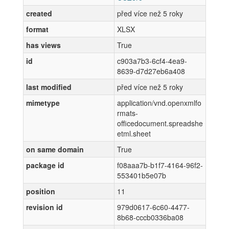
created
před více než 5 roky
format
XLSX
has views
True
id
c903a7b3-6cf4-4ea9-
8639-d7d27eb6a408
last modified
před více než 5 roky
mimetype
application/vnd.openxmlfo
rmats-
officedocument.spreadshe
etml.sheet
on same domain
True
package id
f08aaa7b-b1f7-4164-96f2-
553401b5e07b
position
11
revision id
979d0617-6c60-4477-
8b68-cccb0336ba08