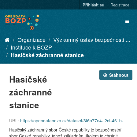
Přihlásit se
Registrace
Organizace
Výzkumný ústav bezpečnosti ...
Instituce k BOZP
Hasičské záchranné stanice
Stáhnout
Hasičské
záchranné
stanice
URL:
https://opendatabozp.cz/dataset/3f6b77e4-f2cf-461b-bb7a-8c48b458f862/resource/3dc3e2f8-e721-47b9-88b3-56ec6b3880a9/download/hzs.xlsx
Hasičský záchranný sbor České republiky je bezpečnostní
sbor České republiky, jehož základním úkolem je chránit