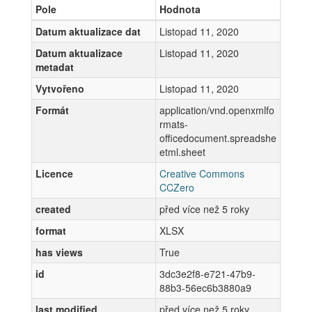
Pole
Hodnota
Datum aktualizace dat
Listopad 11, 2020
Datum aktualizace
Listopad 11, 2020
metadat
Vytvořeno
Listopad 11, 2020
Formát
application/vnd.openxmlfo
rmats-
officedocument.spreadshe
etml.sheet
Licence
Creative Commons
CCZero
created
před více než 5 roky
format
XLSX
has views
True
id
3dc3e2f8-e721-47b9-
88b3-56ec6b3880a9
last modified
před více než 5 roky