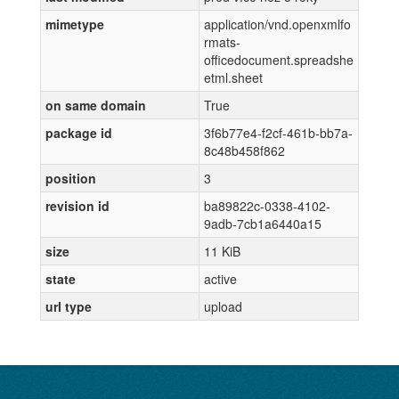
mimetype
application/vnd.openxmlfo
rmats-
officedocument.spreadshe
etml.sheet
on same domain
True
package id
3f6b77e4-f2cf-461b-bb7a-
8c48b458f862
position
3
revision id
ba89822c-0338-4102-
9adb-7cb1a6440a15
size
11 KiB
state
active
url type
upload